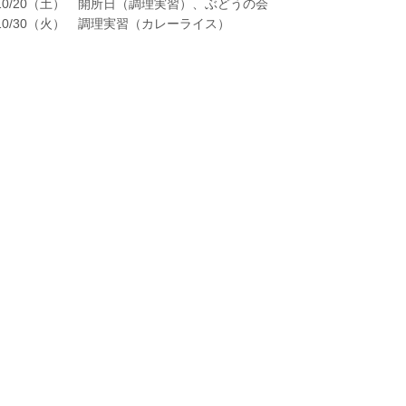
10/20（土） 開所日（調理実習）、ぶどうの会
10/30（火） 調理実習（カレーライス）