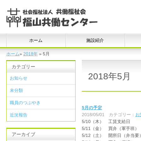
ホーム
施設紹介
ホーム
»
2018年
»
5月
カテゴリー
2018年5月
お知らせ
未分類
職員のつぶやき
5月の予定
2018/05/01
カテゴリー：
お
近況報告
5/10（木） 工賃支給日
5/11（金） 買弁（軍手班）
アーカイブ
5/12（土） 開所日（弁当