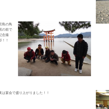
宮島の鳥
居の前で
記念撮
影！！
夜は宴会で盛り上がりました！！